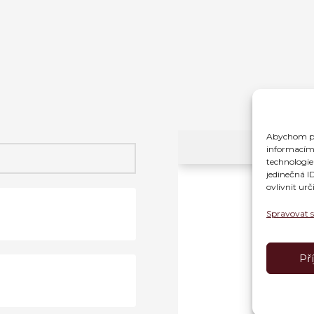
Abychom pos
informacím 
technologie
jedinečná I
ovlivnit urč
Spravovat 
Př