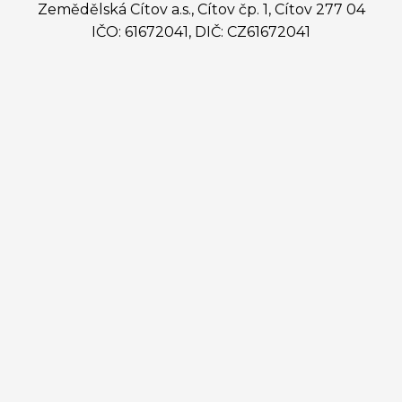
Zemědělská Cítov a.s., Cítov čp. 1, Cítov 277 04
IČO: 61672041, DIČ: CZ61672041
Ing. Martin Dykast
předseda představenstva
predseda@zemcit.cz
(+420) 602 559 736