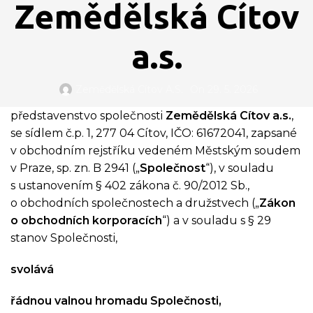
Zemědělská Cítov
a.s.
Zemědělská Cítov A.s.
On 29. 5. 2026
představenstvo společnosti
Zemědělská Cítov a.s.
,
se sídlem č.p. 1, 277 04 Cítov, IČO: 61672041, zapsané
v obchodním rejstříku vedeném Městským soudem
v Praze, sp. zn. B 2941 („
Společnost
“), v souladu
s ustanovením § 402 zákona č. 90/2012 Sb.,
o obchodních společnostech a družstvech („
Zákon
o obchodních korporacích
“) a v souladu s § 29
stanov Společnosti,
svolává
řádnou valnou hromadu Společnosti,