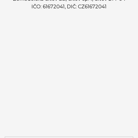
IČO: 61672041, DIČ: CZ61672041
Ing. Martin Dykast
předseda představenstva
predseda@zemcit.cz
(+420) 602 559 736