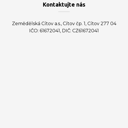
Kontaktujte nás
Zemědělská Cítov a.s., Cítov čp. 1, Cítov 277 04
IČO: 61672041, DIČ: CZ61672041
Ing. Martin Dykast
předseda představenstva
predseda@zemcit.cz
(+420) 602 559 736