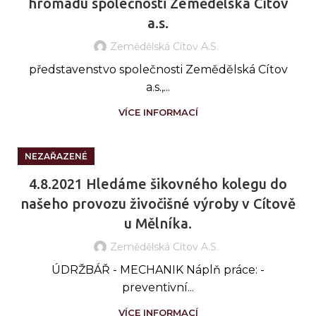
hromadu společnosti Zemědělská Cítov
a.s.
Zemědělská Cítov A.s.
představenstvo společnosti Zemědělská Cítov
a.s.,...
VÍCE INFORMACÍ
NEZAŘAZENÉ
4.8.2021 Hledáme šikovného kolegu do
našeho provozu živočišné výroby v Cítově
u Mělníka.
Zemědělská Cítov A.s.
ÚDRŽBÁŘ - MECHANIK Náplň práce: -
preventivní...
VÍCE INFORMACÍ