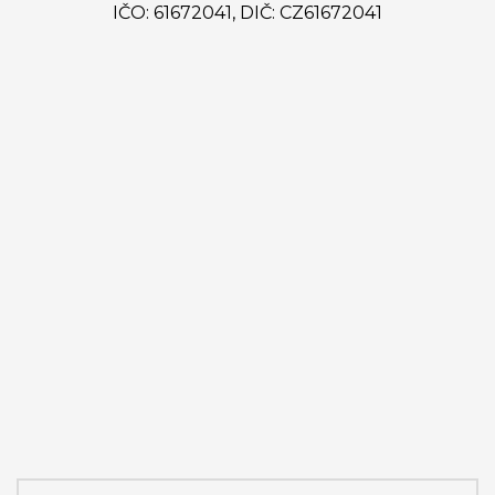
IČO: 61672041, DIČ: CZ61672041
Ing. Martin Dykast
předseda představenstva
predseda@zemcit.cz
(+420) 602 559 736